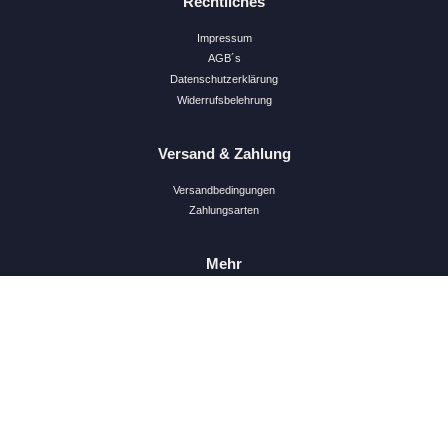
Rechtliches
Impressum
AGB´s
Datenschutzerklärung
Widerrufsbelehrung
Versand & Zahlung
Versandbedingungen
Zahlungsarten
Mehr
Newsletter
Facebook
Youtube
KM NULL
copyright © 2026,
cube-8.eu