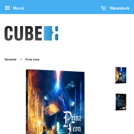
Warenkorb
Menü
›
Startseite
Prinz Leon